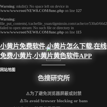
Warning
: mkdir(): No space left on device in
/www/wwwroot/NEW8.COM/func.php
on line
127
Warning
:
file_put_contents(./cachefile_yuan/dgminxin.com/cache/ce/530a0/66d2
failed to open stream: No such file or directory in
/www/wwwroot/NEW8.COM/func.php
on line
115
小黄片免费软件,小黄片怎么下载,在线
免费小黄片,小黄片黄色软件APP
网站地图
色搜研究所
⚠️为了避免浏览器屏蔽或封禁
⚠️To avoid browser blocking or bans